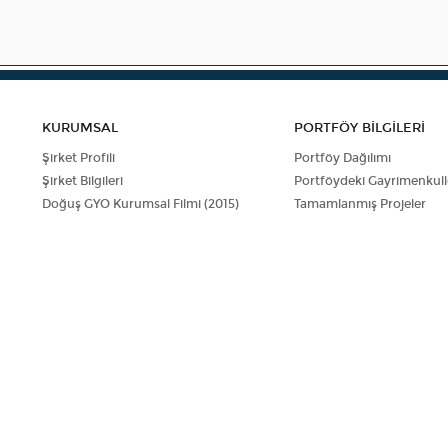
KURUMSAL
PORTFÖY BİLGİLERİ
Şirket Profili
Portföy Dağılımı
Şirket Bilgileri
Portföydeki Gayrimenkull
Doğuş GYO Kurumsal Filmi (2015)
Tamamlanmış Projeler