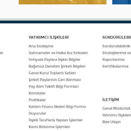
YATIRIMCI İLİŞKİLERİ
SÜRDÜRÜLEBİL
Ana Sözleşme
Sürdürülebilirlik
er
İzahnameler ve Halka Arz Sirküleri
Stratejilerimiz v
İmtiyazlı Paylara İlişkin Bilgiler
Raporlarımız
Bağımsız Denetim Şirketi Bilgileri
Sertifikalarımız
Genel Kurul Toplantı Setleri
Şirket Paylarının Geri Alınması
Pay Alım Teklifi Bilgi Formları
Komiteler
İLETİŞİM
Politikalar
Katılım Finans İlkeleri Bilgi Formu
Genel Müdürlük
Duyurular
Yatırımcı İlişkileri
İlişkili Taraflarla Yapılan İşlemler
Bize Ulaşın
Kısmi Bölünme İşlemleri