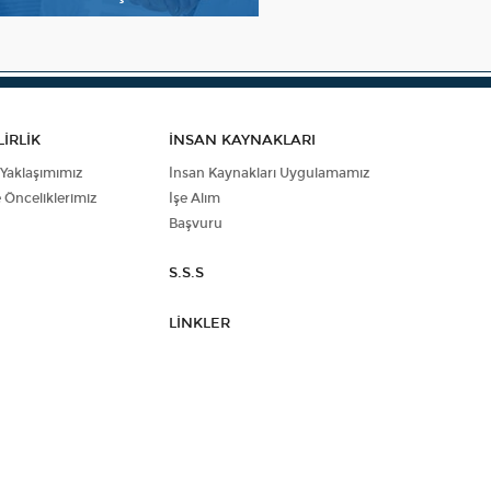
İRLİK
İNSAN KAYNAKLARI
 Yaklaşımımız
İnsan Kaynakları Uygulamamız
e Önceliklerimiz
İşe Alım
Başvuru
S.S.S
LİNKLER