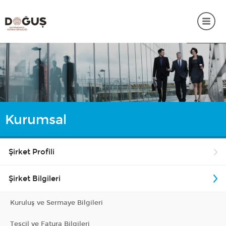
ANASAYFA
KURUMSAL
PORTFÖY BİLGİLERİ
Kurumsal
YATIRIMCI İLİŞKİLERİ
SÜRDÜRÜLEBİLİRLİK
Şirket Profili
İNSAN KAYNAKLARI
Şirket Bilgileri
SSS
Kuruluş ve Sermaye Bilgileri
İLETİŞİM
Tescil ve Fatura Bilgileri