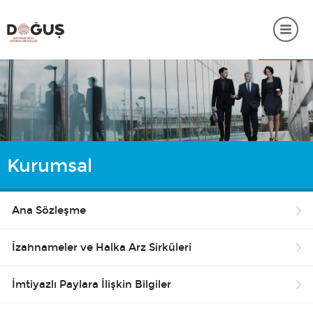
ANASAYFA
KURUMSAL
PORTFÖY BİLGİLERİ
Kurumsal
YATIRIMCI İLİŞKİLERİ
SÜRDÜRÜLEBİLİRLİK
Ana Sözleşme
İNSAN KAYNAKLARI
İzahnameler ve Halka Arz Sirküleri
SSS
İmtiyazlı Paylara İlişkin Bilgiler
İLETİŞİM