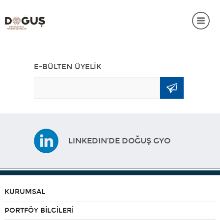
ANASAYFA
E-BÜLTEN ÜYELİK
KURUMSAL
PORTFÖY BİLGİLERİ
YATIRIMCI İLİŞKİLERİ
LINKEDIN’DE DOĞUŞ GYO
SÜRDÜRÜLEBİLİRLİK
İNSAN KAYNAKLARI
SSS
KURUMSAL
İLETİŞİM
PORTFÖY BİLGİLERİ