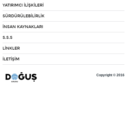
YATIRIMCI İLİŞKİLERİ
Bilgi Toplum Hizmetleri
SÜRDÜRÜLEBİLİRLİK
İNSAN KAYNAKLARI
EN
S.S.S
LİNKLER
İLETİŞİM
Copyright © 2016